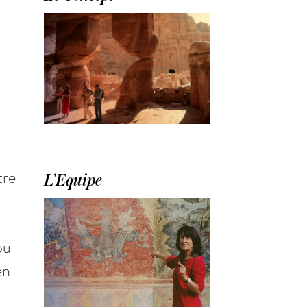
tre
L’Equipe
ou
en