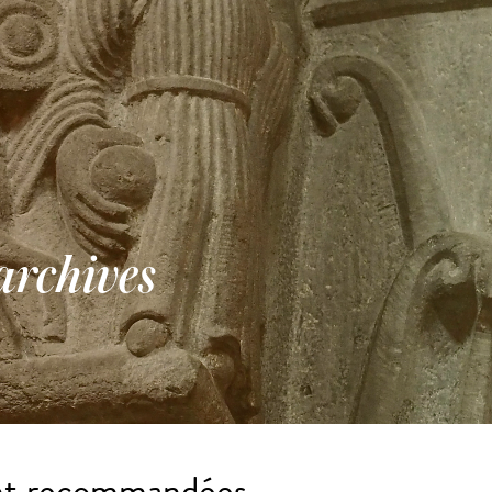
archives
nt recommandées