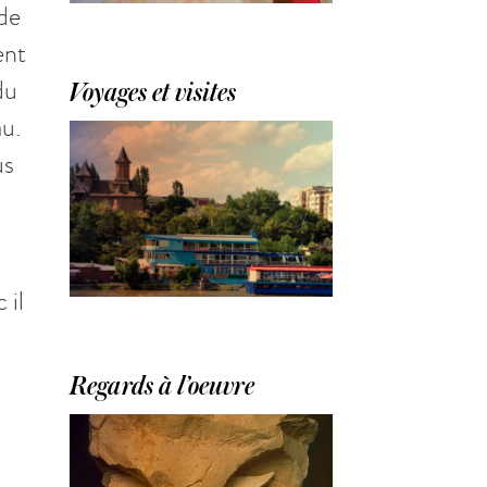
 de
ent
du
Voyages et visites
au.
us
 il
Regards à l’oeuvre