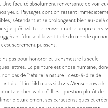
. Une faculté absolument renversante de voir et
t nos yeux. Paysages dont on ressent immédiatem
tibles, s'étendant et se prolongeant bien au-delà 
ous jusqu'à habiter et envahir notre propre cerve
ggérant à lui seul la vastitude du monde qui no
 c'est sacrément puissant.
int pas pour honorer et transmettre la seule
lques lettres. La peinture est chose humaine, donc
 non pas de "refaire la nature", c'est-à-dire de
ur la toile. "Ein Bild muss sich als Menschenwerk
Natur täuschen wollen". Il est question plutôt de
blimer picturalement ses caractéristiques et créer
ce-image propice à nourrir son développement