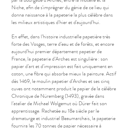
par la bourgade d'Arches, entre la Moselle et la
Niche, afin de s'imprégner du génie de ce lieu qui
donna naissance à la papeterie la plus célèbre dans
les milieux artistiques d'hier et d'aujourd'hui.
En effet, dans l’histoire industrielle papetière très
forte des Vosges, terre d’eau et de forêts, et encore
aujourd’hui premier département papetier de
France, la papeterie d’Arches est singulière : son
papier d’art et d’impression est fait uniquement en
coton, une fibre qui absorbe mieux la peinture. Actif
dès 1469, le moulin papetier d’Arches et ses cinq
cuves ont notamment produit le papier de la célèbre
Chronique de Nüremberg (1493), gravée dans
l’atelier de Michael Wolgemut où Dürer fait son
apprentissage. Rachetée au 18e siècle par le
dramaturge et industriel Beaumarchais, la papeterie
fournira les 70 tonnes de papier nécessaire à