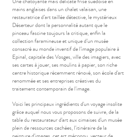
Une chatoyante mais délicate frise suédoise en
mains anglaises dans un chalet valaisan, une
restauratrice d’art taillée détective, le mystérieux
Déserteur dont la personnalité autant que le
pinceau fascine toujours la critique, enfin la
collection faramineuse et unique d’un musée
consacré au monde inventif de l’image populaire à
Epinal, capitale des Vosges, ville des imagiers, avec
ses cartes à jouer, ses moulins à papier, son riche
centre historique récemment rénové, son école d'art
renommée et ses entreprises créatives du
traitement contemporain de l'image.
Voici les principaux ingrédients d'un voyage insolite
grâce auquel nous vous proposons de suivre, de la
table du restaurateur d'art aux cimaises d'un musée
plein de ressources cachées, l'itinéraire de la
peinture d'images, cet art méconnu, vecteur de