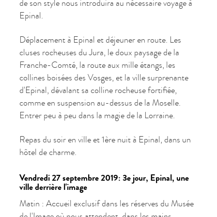
de son style nous introduira au nécessaire voyage à
Epinal.
Déplacement à Epinal et déjeuner en route. Les
cluses rocheuses du Jura, le doux paysage de la
Franche-Comté, la route aux mille étangs, les
collines boisées des Vosges, et la ville surprenante
d'Epinal, dévalant sa colline rocheuse fortifiée,
comme en suspension au-dessus de la Moselle.
Entrer peu à peu dans la magie de la Lorraine.
Repas du soir en ville et 1ère nuit à Epinal, dans un
hôtel de charme.
Vendredi 27 septembre 2019: 3e jour, Epinal, une
ville derrière l'image
Matin : Accueil exclusif dans les réserves du Musée
de l'Image où nous attendent, dans les mains