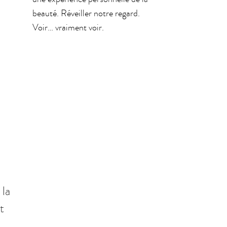
beauté. Réveiller notre regard.
Voir… vraiment voir.
 la
t