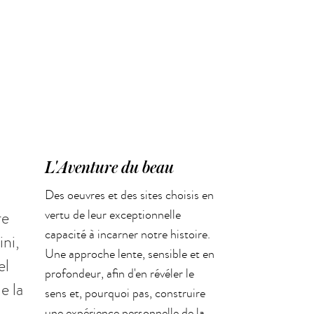
L'Aventure du beau
Des oeuvres et des sites choisis en
re
vertu de leur exceptionnelle
capacité à incarner notre histoire.
ini,
Une approche lente, sensible et en
el
profondeur, afin d'en révéler le
e la
sens et, pourquoi pas, construire
une expérience personnelle de la