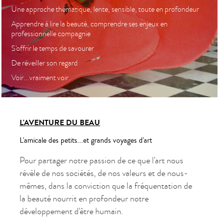
Une approche thématique, lente, sensible, toute en profondeur
Apprendre à lire la beauté, comprendre ses enjeux en
professionnelle compagnie
S'offrir le temps de savourer
De réveiller son regard
Voir...vraiment voir.
L'AVENTURE DU BEAU
L'amicale des petits...et grands voyages d'art
Pour partager notre passion de ce que l'art nous
révèle de nos sociétés, de nos valeurs et de nous-
mêmes, dans la conviction que la fréquentation de
la beauté nourrit en profondeur notre
développement d'être humain.