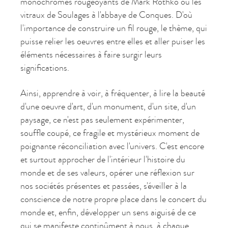
monochromes rougeoyants de Mark Rothko ou les
vitraux de Soulages à l'abbaye de Conques. D'où
l'importance de construire un fil rouge, le thème, qui
puisse relier les oeuvres entre elles et aller puiser les
éléments nécessaires à faire surgir leurs
significations.
Ainsi, apprendre à voir, à fréquenter, à lire la beauté
d'une oeuvre d'art, d'un monument, d'un site, d'un
paysage, ce n'est pas seulement expérimenter,
souffle coupé, ce fragile et mystérieux moment de
poignante réconciliation avec l'univers. C'est encore
et surtout approcher de l'intérieur l'histoire du
monde et de ses valeurs, opérer une réflexion sur
nos sociétés présentes et passées, s'éveiller à la
conscience de notre propre place dans le concert du
monde et, enfin, développer un sens aiguisé de ce
qui se manifeste continûment à nous, à chaque