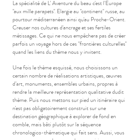
La spécialité de L' Aventure du beau c'est l'Europe
"aux mille parapets". Elargie au "continent" russe, au
pourtour méditerranéen ainsi qu'au Proche-Orient.
Creuser nos cultures d'ancrage et ses fertiles
métissages. Ce qui ne nous empêchera pas de créer
parfois un voyage hors de ces "frontières culturelles"
quand les liens du thème nous y invitent.
Une fois le thème esquissé, nous choisissons un
certain nombre de réalisations artistiques, œuvres
d’art, monuments, ensembles urbains, propres à
rendre la meilleure représentation qualitative dudit
thème. Puis nous mettons sur pied un itinéraire qui
n'est pas obligatoirement construit sur une
destination géographique à explorer de fond en
comble, mais bâti plutôt sur la séquence
chronologico-thématique qui fait sens. Aussi, vous